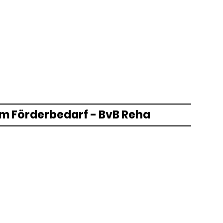
 Förderbedarf - BvB Reha
nahme