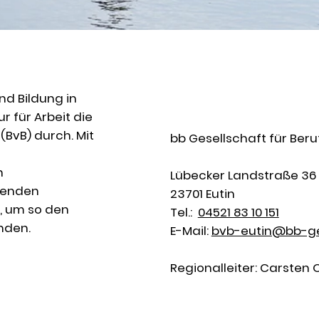
und Bildung in
r für Arbeit die
BvB) durch. Mit
bb Gesellschaft für Ber
n
Lübecker Landstraße 36
hmenden
23701 Eutin
, um so den
Tel.:
04521 83 10 151
nden.
E-Mail:
bvb-eutin@bb-ge
Regionalleiter: Carsten