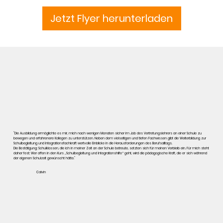
Jetzt Flyer herunterladen
"Die Ausbildung ermöglichte es mir, mich nach wenigen Monaten sicher im Job des Vertretungslehrers an einer Schule zu
bewegen und erfahrenere Kollegen zu unterstützen. Neben dem vielseitigen und tiefen Fachwissen gibt die Weiterbildung zur
Schulbegleitung und Integrationsfachkraft wertvolle Einblicke in die Herausforderungen des Berufsalltags.
Die Bestätigung: Schulklassen, die ich in meiner Zeit an der Schule betreute, setzten sich für meinen Verbleib ein. Für mich steht
daher fest: Wer offen in den Kurs „Schulbegleitung und Integrationshilfe“ geht, wird die pädagogische Kraft, die er sich während
der eigenen Schulzeit gewünscht hätte."
Calvin