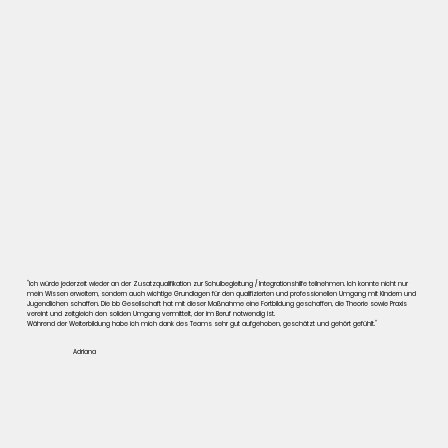
"Ich würde jederzeit wieder an der Zusatzqualifikation zur Schulbegleitung / Integrationshilfe teilnehmen. Ich konnte nicht nur
mein Wissen erweitern, sondern auch wichtige Grundlagen für den qualifizierten und professionellen Umgang mit Kindern und
Jugendlichen schaffen. Die bb Gesellschaft hat mit dieser Maßnahme eine Fortbildung geschaffen, die Theorie sowie Praxis
vereint und zeitgleich den soliden Umgang vermittelt, der im Beruf notwendig ist.
Während der Weiterbildung habe ich mich dank des Teams sehr gut aufgehoben, geschätzt und gehört gefühlt."
Adriana